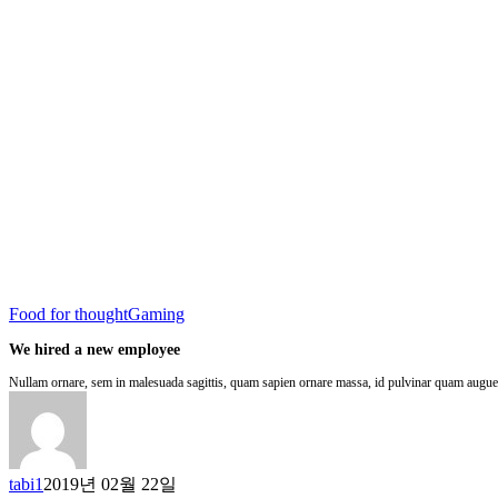
Food for thought
Gaming
We hired a new employee
Nullam ornare, sem in malesuada sagittis, quam sapien ornare massa, id pulvinar quam augu
tabi1
2019년 02월 22일