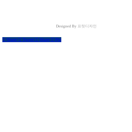
Designed By
프릿디자인
Share
Tweet
Share
Pin
Close
회사소개
Menu
인사말
조직도
오시는길
사업분야
Ecommerce
Media marketing
제품소개
제품소개