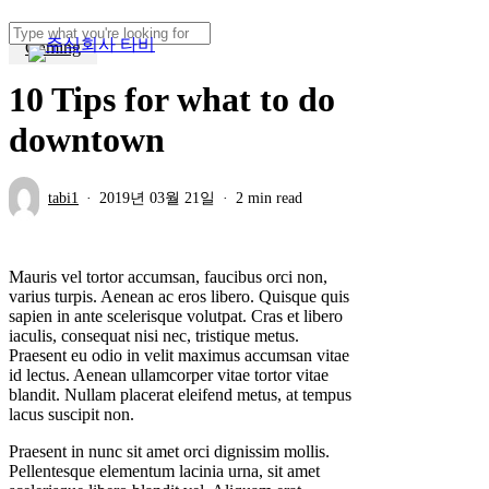
Skip
to
Gaming
Menu
Close
main
Search
content
10 Tips for what to do
downtown
tabi1
2019년 03월 21일
2 min read
M
auris vel tortor accumsan, faucibus orci non,
varius turpis. Aenean ac eros libero. Quisque quis
sapien in ante scelerisque volutpat. Cras et libero
iaculis, consequat nisi nec, tristique metus.
Praesent eu odio in velit maximus accumsan vitae
id lectus. Aenean ullamcorper vitae tortor vitae
blandit. Nullam placerat eleifend metus, at tempus
lacus suscipit non.
Praesent in nunc sit amet orci dignissim mollis.
Pellentesque elementum lacinia urna, sit amet