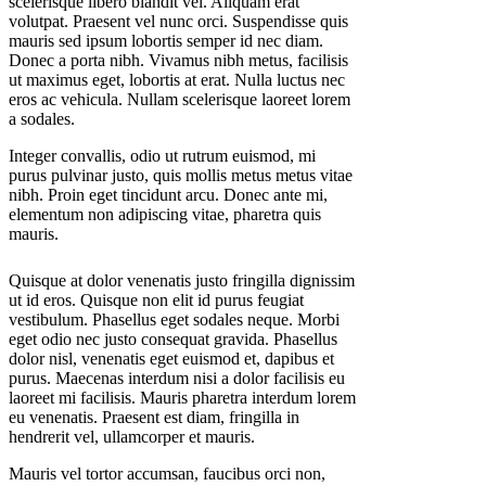
scelerisque libero blandit vel. Aliquam erat
volutpat. Praesent vel nunc orci. Suspendisse quis
mauris sed ipsum lobortis semper id nec diam.
Donec a porta nibh. Vivamus nibh metus, facilisis
ut maximus eget, lobortis at erat. Nulla luctus nec
eros ac vehicula. Nullam scelerisque laoreet lorem
a sodales.
Integer convallis, odio ut rutrum euismod, mi
purus pulvinar justo, quis mollis metus metus vitae
nibh. Proin eget tincidunt arcu. Donec ante mi,
elementum non adipiscing vitae, pharetra quis
mauris.
Quisque at dolor venenatis justo fringilla dignissim
ut id eros. Quisque non elit id purus feugiat
vestibulum. Phasellus eget sodales neque.
Morbi
eget odio nec justo consequat gravida. Phasellus
dolor nisl, venenatis eget euismod et, dapibus et
purus. Maecenas interdum nisi a dolor facilisis eu
laoreet mi facilisis. Mauris pharetra interdum lorem
eu venenatis. Praesent est diam, fringilla in
hendrerit vel, ullamcorper et mauris.
Mauris vel tortor accumsan, faucibus orci non,