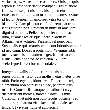
varius turpis. Aenean ac eros libero. Quisque quis
sapien in ante scelerisque volutpat. Cras et libero
iaculis, consequat nisi nec, tristique metus.
Praesent eu odio in velit maximus accumsan vitae
id lectus. Aenean ullamcorper vitae tortor vitae
blandit. Nullam placerat eleifend metus, at tempus
lacus suscipit non. Praesent in nunc sit amet orci
dignissim mollis. Pellentesque elementum lacinia
urna, sit amet scelerisque libero blandit vel.
Aliquam erat volutpat. Praesent vel nunc orci.
Suspendisse quis mauris sed ipsum lobortis semper
id nec diam. Donec a porta nibh. Vivamus nibh
metus, facilisis ut maximus eget, lobortis at erat.
Nulla luctus nec eros ac vehicula. Nullam
scelerisque laoreet lorem a sodales.
Integer convallis, odio ut rutrum euismod, mi
purus pulvinar justo, quis mollis metus metus vitae
nibh. Proin eget tincidunt arcu. Donec ante mi,
elementum non adipiscing vitae, pharetra quis
mauris. Cum sociis natoque penatibus et magnis
dis parturient montes, nascetur ridiculus mus.
Curabitur eget nibh non odio iaculis posuere. Sed
ante tortor, pharetra vitae iaculis id, sodales ac
tellus. Ut viverra, nulla et adipiscing