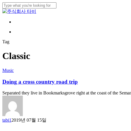
Skip
to
Close
main
Search
content
Menu
Menu
Tag
Classic
Music
Doing a cross country road trip
Separated they live in Bookmarksgrove right at the coast of the Sema
tabi1
2019년 07월 15일