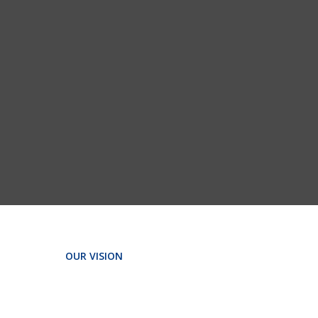
는 잠재력은 주식회사 타비가
최우선으로 삼는 가치이자 비
전입니다.
이승진
주식회사 타비
대표
세상의 모든 변화는 우리
에게서 시작된다.
OUR VISION