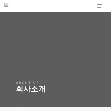
Menu
Skip
to
main
content
ABOUT US
회사소개