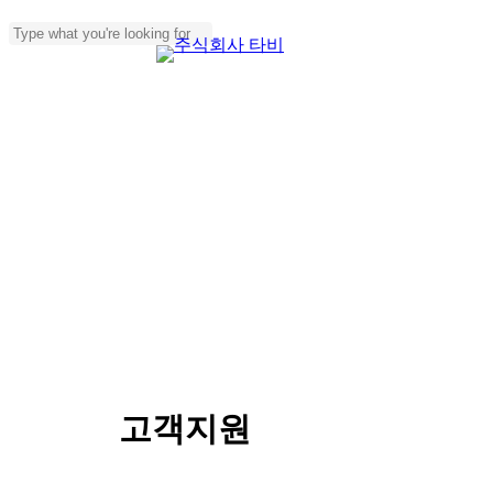
Skip
to
Menu
Close
main
Search
content
SERVICE
고객지원